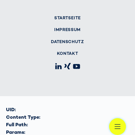
STARTSEITE
IMPRESSUM
DATENSCHUTZ
KONTAKT
LinkedIn
Xing
Youtube
UID:
Content Type:
Me
Full Path:
Params: